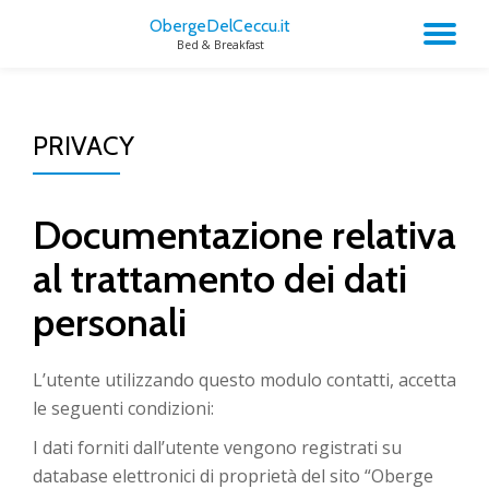
ObergeDelCeccu.it
TO
Bed & Breakfast
Skip
to
NA
content
PRIVACY
Documentazione relativa
al trattamento dei dati
personali
L’utente utilizzando questo modulo contatti, accetta
le seguenti condizioni:
I dati forniti dall’utente vengono registrati su
database elettronici di proprietà del sito “Oberge