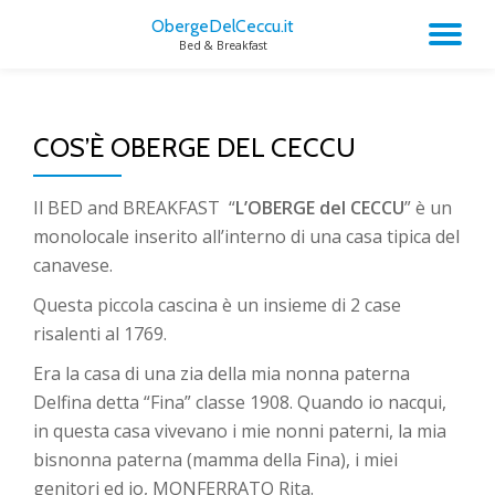
ObergeDelCeccu.it
TO
Bed & Breakfast
Skip
to
NA
content
COS’È OBERGE DEL CECCU
Il BED and BREAKFAST “
L’OBERGE del CECCU
” è un
monolocale inserito all’interno di una casa tipica del
canavese.
Questa piccola cascina è un insieme di 2 case
risalenti al 1769.
Era la casa di una zia della mia nonna paterna
Delfina detta “Fina” classe 1908. Quando io nacqui,
in questa casa vivevano i mie nonni paterni, la mia
bisnonna paterna (mamma della Fina), i miei
genitori ed io, MONFERRATO Rita.